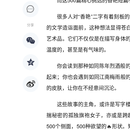
而这500篇精心挑选的香艳短
很多人对“香艳”二字有着刻板
分享
的文学造诣面前，这种想法显得苍白
艺术品。它们不仅仅是在描写身体
温度的，甚至是有气味的。
你会读到那种如同陈年烈酒般
起来；你也会遇到如同江南梅雨般
的皮肤，让你在不经意间沉沦。
这些故事的主角，或许是写字
揣秘密的孤独旗袍女子，亦或是跨
500个侧面，500种欲望的🔥形状