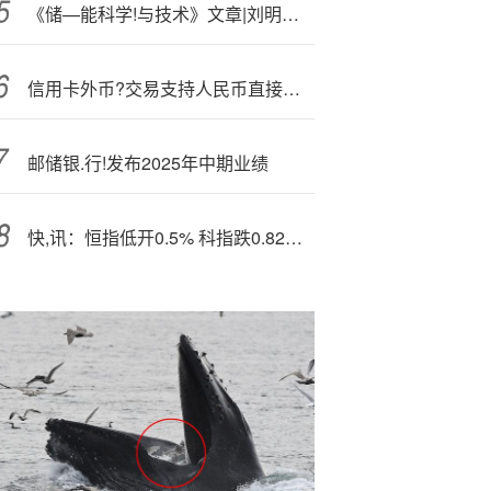
《储—能科学!与技术》文章|刘明霞 等：“双碳”目标下鄂尔多斯市氢能产业发展路径研究：政策驱动与技术创新视角
信用卡外币?交易支持人民币直接入账，对普通人影响几何
邮储银.行!发布2025年中期业绩
快,讯：恒指低开0.5% 科指跌0.82% 科网股、黄金股普跌 创新药概念活跃 泡泡玛特高开7.83%