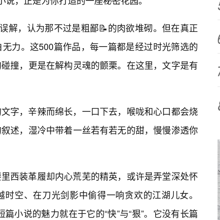
篇小说，正是为你打造的一座秘密花园。
的误解，认为那不过是粗鄙📝的肉欲堆砌。但在真正
无力。这500篇作品，每一篇都是经过时光筛选的
的碰撞，更是在解构灵魂的颤栗。在这里，文字是有
的文字，辛辣而绵长，一口下去，喉咙和心口都会烧
的叙述，湿冷中带着一丝若有若无的甜，慢慢渗透你
楼里西装革履却内心荒芜的精英，或许是弄堂深处怀
越时空、在刀光剑影中偷得一响贪欢的江湖儿女。
。短篇小说的魅力就在于它的“快”与“狠”。它没有长篇