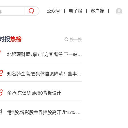
公众号
电子报
客户端
时报
热榜
换一换
北银理财董<事>长方宜离任 下一站华夏银行
知名药企高:管集体自愿降薪！董事长年薪从千万到百万
余承;东谈M!ate80背板设计
港?股.博彩股金界控股高开近15% 前三季度博彩总收入同比增长29.6%