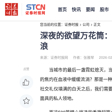
首页
快讯
要闻
股市
您当前的位置：
证券时报
>
公司
>
正文
深夜的欲望万花筒：
浪
来源：证券时报网
作者：张雅琴
2026-02
当城市的最后一盏霓虹熄灭，当
点赞
的焦灼在血液中缓缓流淌？那是一种对
社交礼仪填满的白天之后，我们需
面具的私人领地。