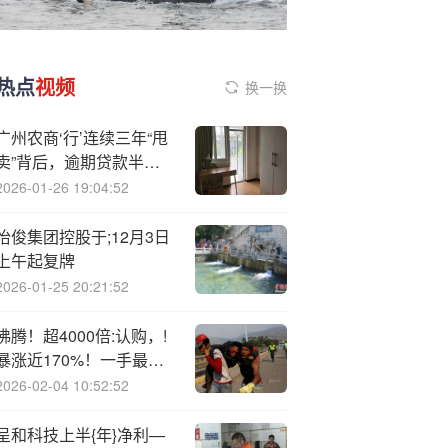
热点
视频
换一换
广州农商‘行’连续三年“甩
卖”背后，逾期贷款半年
激增190亿
2026-01-26 19:04:52
怡俊集团控股于;12月3日
上午起复牌
2026-01-25 20:21:52
沸腾！超4000倍:认购，!
暴涨近170%！一手最多
可赚4380港元，中国，创
2026-02-04 10:52:52
造历史！
呈和科技上半{年}净利—