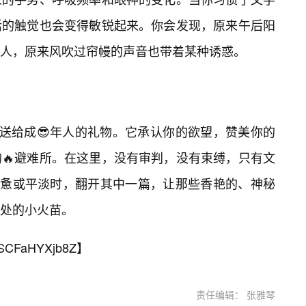
活的触觉也会变得敏锐起来。你会发现，原来午后阳
迷人，原来风吹过帘幔的声音也带着某种诱惑。
份送给成😎年人的礼物。它承认你的欲望，赞美你的
🔥避难所。在这里，没有审判，没有束缚，只有文
疲惫或平淡时，翻开其中一篇，让那些香艳的、神秘
处的小火苗。
SCFaHYXjb8Z
】
责任编辑： 张雅琴