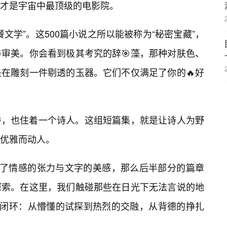
才是宇宙中最顶级的电影院。
文学”。这500篇小说之所以能被称为“秘密宝藏”，
与审美。你会看到极其考究的辞🎯藻，那种对肤色、
在雕刻一件剔透的玉器。它们不仅满足了你的🔥好
兽，也住着一个诗人。这组短篇集，就是让诗人为野
优雅而动人。
略了情感的张力与文字的美感，那么后半部分的篇章
探索。在这里，我们触碰那些在日光下无法言说的地
的闭环：从懵懂的试探到热烈的交融，从背德的挣扎