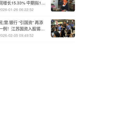
润增长15.33% 中期拟10
派2.30元
2026-01-26 06:22:52
民;营.银行 “引国资” 再添
一例！江苏国资入股锡商
银行，“强心针” 还是 “新
2026-02-05 09:49:52
考题”？